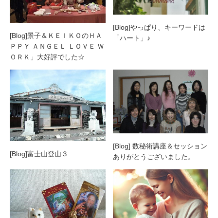
[Blog]やっぱり、キーワードは
[Blog]景子＆ＫＥＩＫＯのＨＡ
「ハート」♪
ＰＰＹ ＡＮＧＥＬ ＬＯＶＥ Ｗ
ＯＲＫ」大好評でした☆
[Blog] 数秘術講座＆セッション
[Blog]富士山登山３
ありがとうございました。