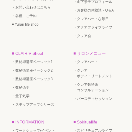
・山下景子プロフィール
・お問い合わせはこちら
・お客様の体験談・Q＆A
・各種 ご予約
・クレアハートな毎日
■ Yurari life shop
・アクアファイブライフ
・クレア会
■ CLAIR V Shool
■ サロンメニュー
・数秘術講座ベーシック1
・クレアハート
・数秘術講座ベーシック2
・クレア
ボディトリートメント
・数秘術講座ベーシック3
・クレア数秘術
・数秘術学
コンサルテーション
・量子気学
・バースディセッション
・ステップアップシリーズ
■ INFORMATION
■ Spirituallife
・ワークショップ/イベント
・スピリチュアルライフ