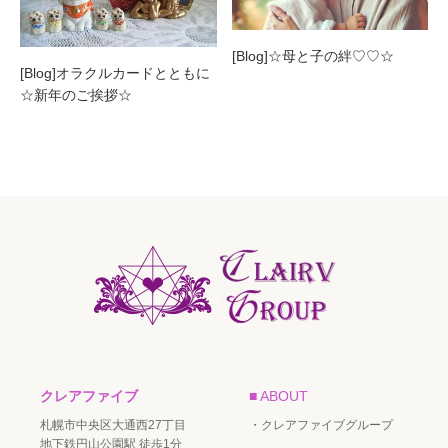
[Blog]☆母と子の絆♡♡☆
[Blog]オラクルカードとともに
☆新年のご挨拶☆
クレアファイブ
■ ABOUT
札幌市中央区大通西27丁目
・クレアファイブグループ
地下鉄円山公園駅 徒歩1分