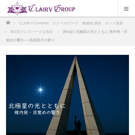
ホーム
CLAIR V Contents スクール/ワーク 数秘術 講座 ネット講座
BLOGクレアハートな毎日
[Blog]☆北極星の光とともに 稚内発・目
覚めの響き──魚座新月の夜☆