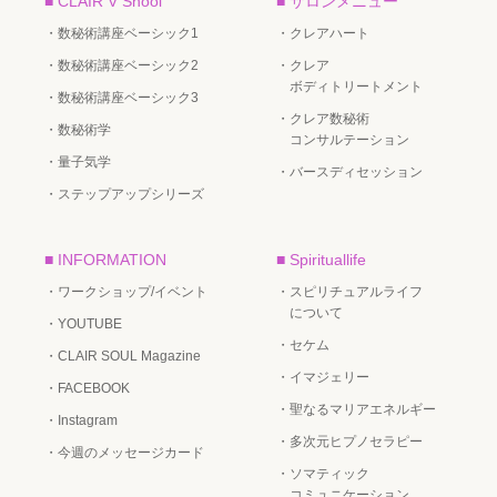
■ CLAIR V Shool
■ サロンメニュー
・数秘術講座ベーシック1
・クレアハート
・数秘術講座ベーシック2
・クレア
ボディトリートメント
・数秘術講座ベーシック3
・クレア数秘術
・数秘術学
コンサルテーション
・量子気学
・バースディセッション
・ステップアップシリーズ
■ INFORMATION
■ Spirituallife
・ワークショップ/イベント
・スピリチュアルライフ
について
・YOUTUBE
・セケム
・CLAIR SOUL Magazine
・イマジェリー
・FACEBOOK
・聖なるマリアエネルギー
・Instagram
・多次元ヒプノセラピー
・今週のメッセージカード
・ソマティック
コミュニケーション