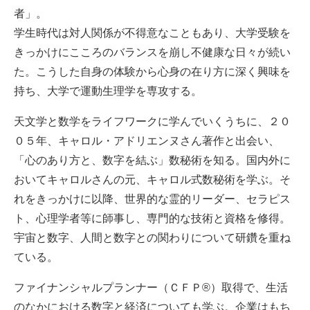
者」。
学生時代は対人関係が不得意なこともあり、大学受験を
きっかけにこころのバランスを崩し不健康な日々が続い
た。こうした自身の体験から心身の在り方に深く興味を
持ち、大学で運動生理学を専攻する。
天文学と数学をライフワークに学んでいくうちに、２０
０５年、キャロル・アドリエンヌさん著作と出会い、
「心のあり方と、数字を結ぶ」数秘術を知る。国内外に
おいてキャロルさんの元、キャロル式数秘術を学ぶ。そ
れをきっかけに以降、世界的な霊的リーダー、セラピス
ト、心理学者等に師事し、専門的な技術と資格を修得。
宇宙と数字、人間と数字との関わりについて研鑽を重ね
ている。
ファイナンシャルプランナー（ＣＦＰ®）取得で、生活
のなかにおける数字と経済についても学ぶ。企業はもち