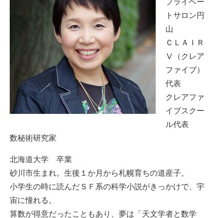
プライベー
トサロン円
山
ＣＬＡＩＲ
Ⅴ（クレア
ファイブ）
代表
クレアファ
イブスクー
ル代表
数秘術研究家
北海道大学 卒業
砂川市生まれ。生後１か月から札幌育ちの道産子。
小学生の時に読んだＳＦ系の科学小説がきっかけで、宇
宙に憧れる。
算数が得意だったこともあり、夢は「天文学者と数学