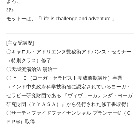
よろこ
び♪
モットーは、「Life is challenge and adventure.」
[主な受講歴]
〇キャロル・アドリエンヌ数秘術アドバンス・セミナー
（特別クラス）修了
〇天城流湯治法 湯治士
〇 ＹＩＣ（ヨーガ・セラピスト養成前期講座）卒業
（インド中央政府科学技術省に認定されているヨーガ・
セラピー研究財団である 『ヴィヴェーカナンダ・ヨーガ
研究財団（ＹＹＡＳＡ）』から発行された修了書取得）
〇サーティファイドファイナンシャル プランナー®（Ｃ
ＦＰ®）取得