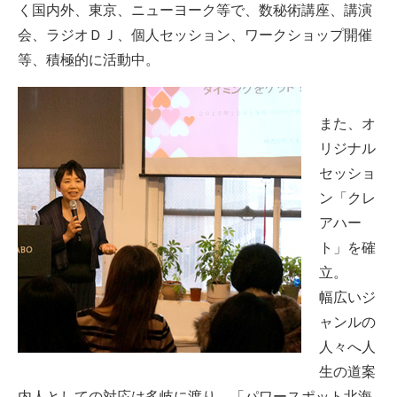
く国内外、東京、ニューヨーク等で、数秘術講座、講演
会、ラジオＤＪ、個人セッション、ワークショップ開催
等、積極的に活動中。
また、オ
リジナル
セッショ
ン「クレ
アハー
ト」を確
立。
幅広いジ
ャンルの
人々へ人
生の道案
内人としての対応は多岐に渡り、「パワースポット北海