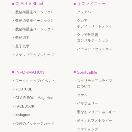
■ CLAIR V Shool
■ サロンメニュー
・数秘術講座ベーシック1
・クレアハート
・数秘術講座ベーシック2
・クレア
ボディトリートメント
・数秘術講座ベーシック3
・クレア数秘術
・数秘術学
コンサルテーション
・量子気学
・バースディセッション
・ステップアップシリーズ
■ INFORMATION
■ Spirituallife
・ワークショップ/イベント
・スピリチュアルライフ
について
・YOUTUBE
・セケム
・CLAIR SOUL Magazine
・イマジェリー
・FACEBOOK
・聖なるマリアエネルギー
・Instagram
・多次元ヒプノセラピー
・今週のメッセージカード
・ソマティック