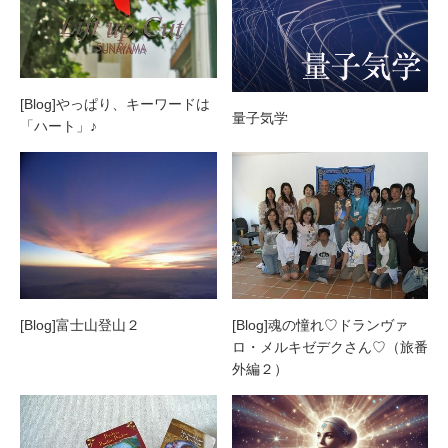
[Blog]やっぱり、キーワードは
量子気学
「ハート」♪
[Blog]富士山登山２
[Blog]魂の憧れ♡ドランヴァ
ロ・メルキゼデクさん♡（旅番
外編２）