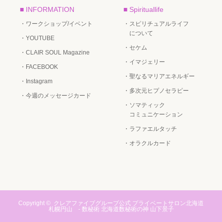
■ INFORMATION
■ Spirituallife
・ワークショップ/イベント
・スピリチュアルライフ
について
・YOUTUBE
・セケム
・CLAIR SOUL Magazine
・イマジェリー
・FACEBOOK
・聖なるマリアエネルギー
・Instagram
・多次元ヒプノセラピー
・今週のメッセージカード
・ソマティック
コミュニケーション
・ラファエルタッチ
・オラクルカード
Copyright ©
クレアファイブグループ公式 プライベートサロン北海道
札幌円山 - 数秘術 北海道数秘術の神 山下景子