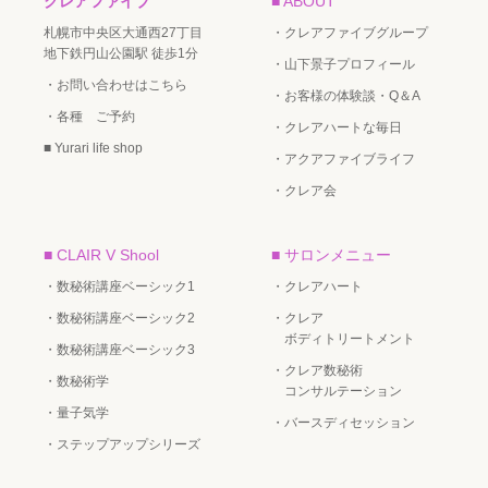
クレアファイブ
■ ABOUT
札幌市中央区大通西27丁目
・クレアファイブグループ
地下鉄円山公園駅 徒歩1分
・山下景子プロフィール
・お問い合わせはこちら
・お客様の体験談・Q＆A
・各種 ご予約
・クレアハートな毎日
■ Yurari life shop
・アクアファイブライフ
・クレア会
■ CLAIR V Shool
■ サロンメニュー
・数秘術講座ベーシック1
・クレアハート
・数秘術講座ベーシック2
・クレア
ボディトリートメント
・数秘術講座ベーシック3
・クレア数秘術
・数秘術学
コンサルテーション
・量子気学
・バースディセッション
・ステップアップシリーズ