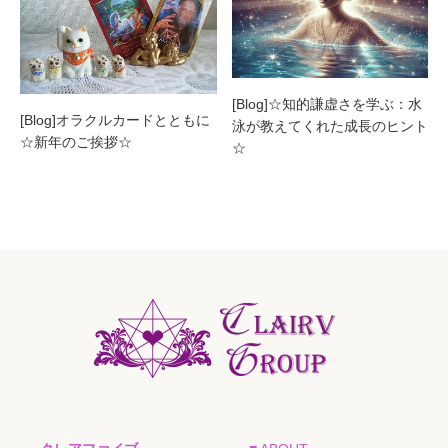
[Blog]☆知的謙虚さを学ぶ：水
[Blog]オラクルカードとともに
泳が教えてくれた成長のヒント
☆新年のご挨拶☆
☆