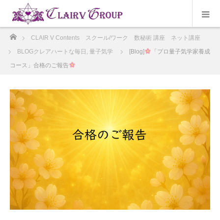
ホーム
CLAIR V Contents スクール/ワーク 数秘術 講座 ネット講座
BLOGクレアハートな毎日
,
量子気学
[Blog]
「プロ量子気学家養成
コース」合格のご報告