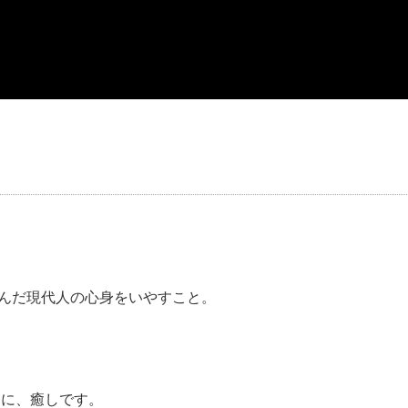
？
病んだ現代人の心身をいやすこと。
さに、癒しです。