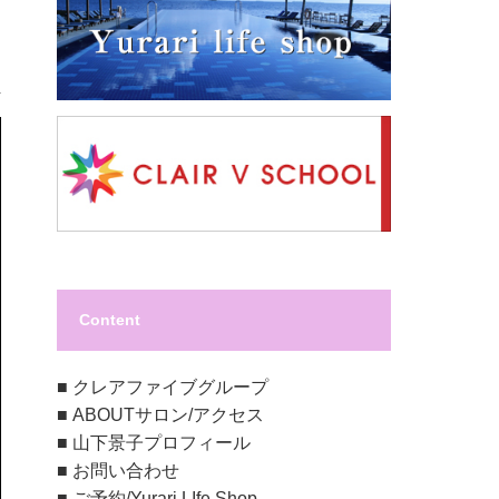
Content
■
クレアファイブグループ
■
ABOUTサロン/アクセス
■
山下景子プロフィール
■
お問い合わせ
■
ご予約/Yurari LIfe Shop