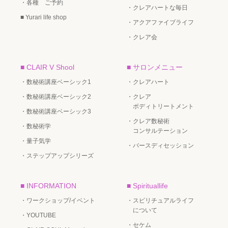
・各種 ご予約
・クレアハートな毎日
■ Yurari life shop
・アクアファイブライフ
・クレア会
■ CLAIR V Shool
■ サロンメニュー
・数秘術講座ベーシック1
・クレアハート
・数秘術講座ベーシック2
・クレア
ボディトリートメント
・数秘術講座ベーシック3
・クレア数秘術
・数秘術学
コンサルテーション
・量子気学
・バースディセッション
・ステップアップシリーズ
■ INFORMATION
■ Spirituallife
・ワークショップ/イベント
・スピリチュアルライフ
について
・YOUTUBE
・セケム