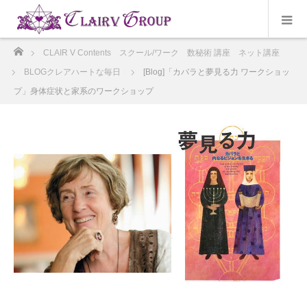
ホーム
CLAIR V Contents スクール/ワーク 数秘術 講座 ネット講座
BLOGクレアハートな毎日
[Blog]「カバラと夢見る力 ワークショッ
プ」身体症状と家系のワークショップ