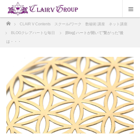
ホーム
CLAIR V Contents スクール/ワーク 数秘術 講座 ネット講座
BLOGクレアハートな毎日
[Blog] ハートが開いて”繋がった“後
は・・・