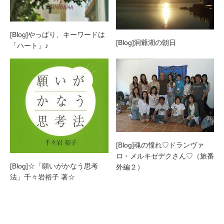
[Blog]やっぱり、キーワードは
[Blog]洞爺湖の朝日
「ハート」♪
[Blog]魂の憧れ♡ドランヴァ
ロ・メルキゼデクさん♡（旅番
[Blog]☆「願いがかなう思考
外編２）
法」千々岩裕子 著☆