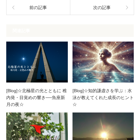
前の記事
次の記事
関連記事
[Blog]☆北極星の光とともに 稚
[Blog]☆知的謙虚さを学ぶ：水
内発・目覚めの響き──魚座新
泳が教えてくれた成長のヒント
月の夜☆
☆