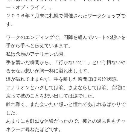
ー・オブ・ライフ」。
２００６年７月末に札幌で開催されたワークショップで
す。
ワークのエンディングで、円陣を組んでハートの想いを
手から手へと伝えていきます。
私は念願のアナリオンの隣。
手を繋いだ瞬間から、「行かないで！」という切ないや
るせない想いが胸一杯に溢れ出します。
涙が溢れて止まらず、手を離した瞬間ほぼ号泣状態。
アナリオンとハグしては涙、さよならしては涙、自宅に
戻って彼のことを想い出しては涙でした。
離れ難く、また会いたい想いと憧れであふれるばかりで
した。
あまりにも鮮烈な体験だったので、彼との過去世もチャ
ネラーに尋ねたほどです。