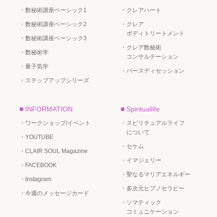
・数秘術講座ベーシック1
・クレアハート
・数秘術講座ベーシック2
・クレア
ボディトリートメント
・数秘術講座ベーシック3
・クレア数秘術
・数秘術学
コンサルテーション
・量子気学
・バースディセッション
・ステップアップシリーズ
■ INFORMATION
■ Spirituallife
・ワークショップ/イベント
・スピリチュアルライフ
について
・YOUTUBE
・セケム
・CLAIR SOUL Magazine
・イマジェリー
・FACEBOOK
・聖なるマリアエネルギー
・Instagram
・多次元ヒプノセラピー
・今週のメッセージカード
・ソマティック
コミュニケーション