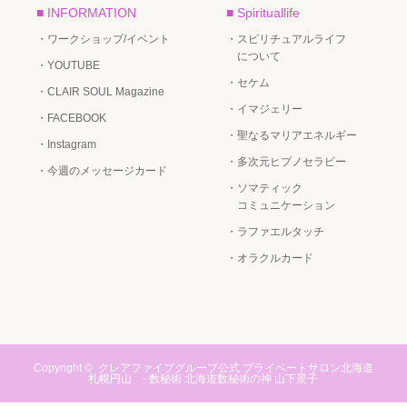
■ INFORMATION
■ Spirituallife
・ワークショップ/イベント
・スピリチュアルライフ
について
・YOUTUBE
・セケム
・CLAIR SOUL Magazine
・イマジェリー
・FACEBOOK
・聖なるマリアエネルギー
・Instagram
・多次元ヒプノセラピー
・今週のメッセージカード
・ソマティック
コミュニケーション
・ラファエルタッチ
・オラクルカード
Copyright ©
クレアファイブグループ公式 プライベートサロン北海道
札幌円山 - 数秘術 北海道数秘術の神 山下景子