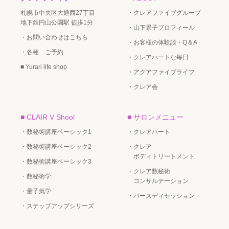
札幌市中央区大通西27丁目
・クレアファイブグループ
地下鉄円山公園駅 徒歩1分
・山下景子プロフィール
・お問い合わせはこちら
・お客様の体験談・Q＆A
・各種 ご予約
・クレアハートな毎日
■ Yurari life shop
・アクアファイブライフ
・クレア会
■ CLAIR V Shool
■ サロンメニュー
・数秘術講座ベーシック1
・クレアハート
・数秘術講座ベーシック2
・クレア
ボディトリートメント
・数秘術講座ベーシック3
・クレア数秘術
・数秘術学
コンサルテーション
・量子気学
・バースディセッション
・ステップアップシリーズ