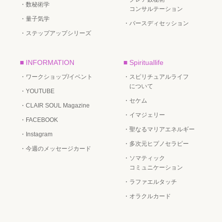
・数秘術学
コンサルテーション
・量子気学
・バースディセッション
・ステップアップシリーズ
■ INFORMATION
■ Spirituallife
・ワークショップ/イベント
・スピリチュアルライフ
について
・YOUTUBE
・セケム
・CLAIR SOUL Magazine
・イマジェリー
・FACEBOOK
・聖なるマリアエネルギー
・Instagram
・多次元ヒプノセラピー
・今週のメッセージカード
・ソマティック
コミュニケーション
・ラファエルタッチ
・オラクルカード