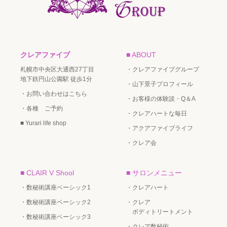
クレアファイブ
■ ABOUT
札幌市中央区大通西27丁目
・クレアファイブグループ
地下鉄円山公園駅 徒歩1分
・山下景子プロフィール
・お問い合わせはこちら
・お客様の体験談・Q＆A
・各種 ご予約
・クレアハートな毎日
■ Yurari life shop
・アクアファイブライフ
・クレア会
■ CLAIR V Shool
■ サロンメニュー
・数秘術講座ベーシック1
・クレアハート
・数秘術講座ベーシック2
・クレア
ボディトリートメント
・数秘術講座ベーシック3
・クレア数秘術