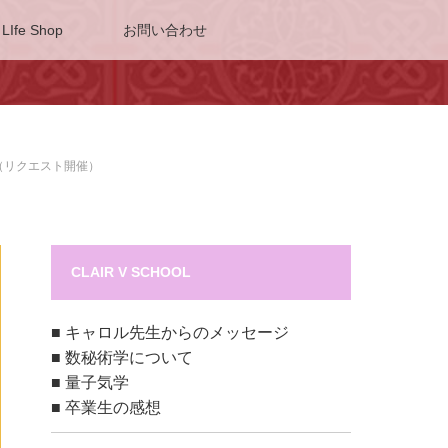
 LIfe Shop
お問い合わせ
（リクエスト開催）
CLAIR V SCHOOL
■
キャロル先生からのメッセージ
■
数秘術学について
■
量子気学
■
卒業生の感想