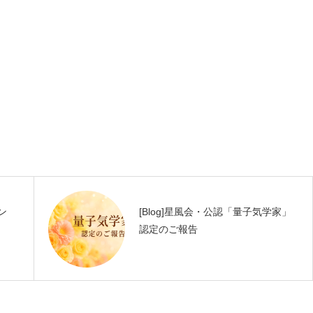
ン
[Blog]星風会・公認「量子気学家」
認定のご報告