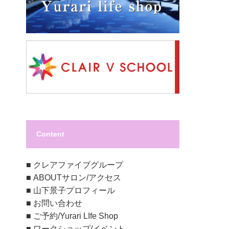
Content
■
クレアファイブグループ
■
ABOUTサロン/アクセス
■
山下景子プロフィール
■
お問い合わせ
■
ご予約/Yurari LIfe Shop
■
ワークショップ/イベント