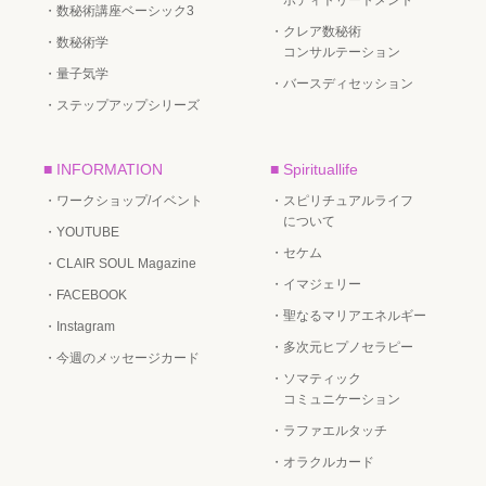
ボディトリートメント
・数秘術講座ベーシック3
・クレア数秘術
・数秘術学
コンサルテーション
・量子気学
・バースディセッション
・ステップアップシリーズ
■ INFORMATION
■ Spirituallife
・ワークショップ/イベント
・スピリチュアルライフ
について
・YOUTUBE
・セケム
・CLAIR SOUL Magazine
・イマジェリー
・FACEBOOK
・聖なるマリアエネルギー
・Instagram
・多次元ヒプノセラピー
・今週のメッセージカード
・ソマティック
コミュニケーション
・ラファエルタッチ
・オラクルカード