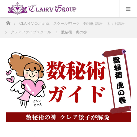
ホーム
CLAIR V Contents スクール/ワーク 数秘術 講座 ネット講座
クレアファイブスクール
数秘術 虎の巻