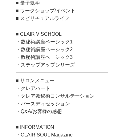
■
量子気学
■
ワークショップ/イベント
■
スピリチュアルライフ
■
CLAIR V SCHOOL
・
数秘術講座ベーシック1
・
数秘術講座ベーシック2
・
数秘術講座ベーシック3
・
ステップアップシリーズ
■
サロンメニュー
・
クレアハート
・
クレア数秘術コンサルテーション
・
バースディセッション
・
Q&A/お客様の感想
■
INFORMATION
・
CLAIR SOUL Magazine