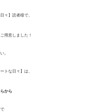
な日々】読者様で、
をご用意しました！
さい。
ハートな日々】は、
。
ちらから
ドで