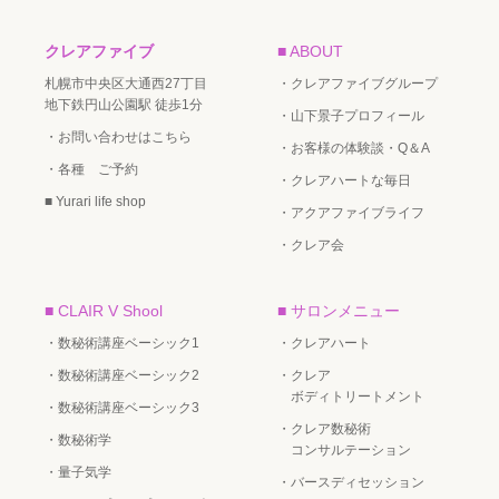
クレアファイブ
■ ABOUT
札幌市中央区大通西27丁目
・クレアファイブグループ
地下鉄円山公園駅 徒歩1分
・山下景子プロフィール
・お問い合わせはこちら
・お客様の体験談・Q＆A
・各種 ご予約
・クレアハートな毎日
■ Yurari life shop
・アクアファイブライフ
・クレア会
■ CLAIR V Shool
■ サロンメニュー
・数秘術講座ベーシック1
・クレアハート
・数秘術講座ベーシック2
・クレア
ボディトリートメント
・数秘術講座ベーシック3
・クレア数秘術
・数秘術学
コンサルテーション
・量子気学
・バースディセッション