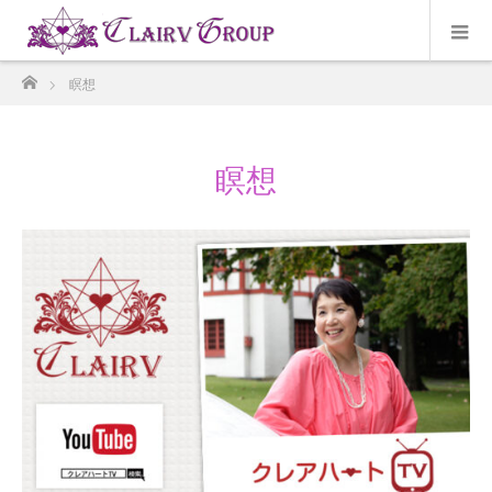
ホーム
瞑想
瞑想