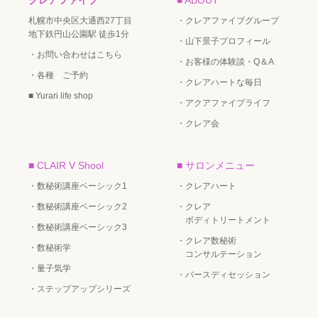
札幌市中央区大通西27丁目
・クレアファイブグループ
地下鉄円山公園駅 徒歩1分
・山下景子プロフィール
・お問い合わせはこちら
・お客様の体験談・Q＆A
・各種 ご予約
・クレアハートな毎日
■ Yurari life shop
・アクアファイブライフ
・クレア会
■ CLAIR V Shool
■ サロンメニュー
・数秘術講座ベーシック1
・クレアハート
・数秘術講座ベーシック2
・クレア
ボディトリートメント
・数秘術講座ベーシック3
・クレア数秘術
・数秘術学
コンサルテーション
・量子気学
・バースディセッション
・ステップアップシリーズ