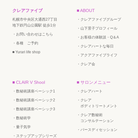
クレアファイブ
■ ABOUT
札幌市中央区大通西27丁目
・クレアファイブグループ
地下鉄円山公園駅 徒歩1分
・山下景子プロフィール
・お問い合わせはこちら
・お客様の体験談・Q＆A
・各種 ご予約
・クレアハートな毎日
■ Yurari life shop
・アクアファイブライフ
・クレア会
■ CLAIR V Shool
■ サロンメニュー
・数秘術講座ベーシック1
・クレアハート
・数秘術講座ベーシック2
・クレア
ボディトリートメント
・数秘術講座ベーシック3
・クレア数秘術
・数秘術学
コンサルテーション
・量子気学
・バースディセッション
・ステップアップシリーズ