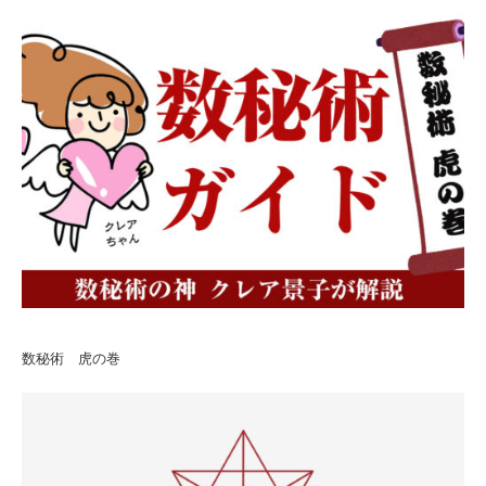
数秘術 虎の巻