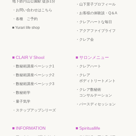
地下鉄円山公園駅 徒歩1分
・山下景子プロフィール
・お問い合わせはこちら
・お客様の体験談・Q＆A
・各種 ご予約
・クレアハートな毎日
■ Yurari life shop
・アクアファイブライフ
・クレア会
■ CLAIR V Shool
■ サロンメニュー
・数秘術講座ベーシック1
・クレアハート
・数秘術講座ベーシック2
・クレア
ボディトリートメント
・数秘術講座ベーシック3
・クレア数秘術
・数秘術学
コンサルテーション
・量子気学
・バースディセッション
・ステップアップシリーズ
■ INFORMATION
■ Spirituallife