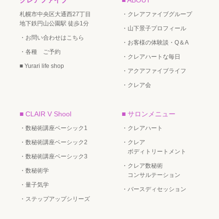
札幌市中央区大通西27丁目
・クレアファイブグループ
地下鉄円山公園駅 徒歩1分
・山下景子プロフィール
・お問い合わせはこちら
・お客様の体験談・Q＆A
・各種 ご予約
・クレアハートな毎日
■ Yurari life shop
・アクアファイブライフ
・クレア会
■ CLAIR V Shool
■ サロンメニュー
・数秘術講座ベーシック1
・クレアハート
・数秘術講座ベーシック2
・クレア
ボディトリートメント
・数秘術講座ベーシック3
・クレア数秘術
・数秘術学
コンサルテーション
・量子気学
・バースディセッション
・ステップアップシリーズ