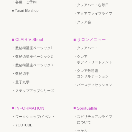
・各種 ご予約
・クレアハートな毎日
■ Yurari life shop
・アクアファイブライフ
・クレア会
■ CLAIR V Shool
■ サロンメニュー
・数秘術講座ベーシック1
・クレアハート
・数秘術講座ベーシック2
・クレア
ボディトリートメント
・数秘術講座ベーシック3
・クレア数秘術
・数秘術学
コンサルテーション
・量子気学
・バースディセッション
・ステップアップシリーズ
■ INFORMATION
■ Spirituallife
・ワークショップ/イベント
・スピリチュアルライフ
について
・YOUTUBE
・セケム