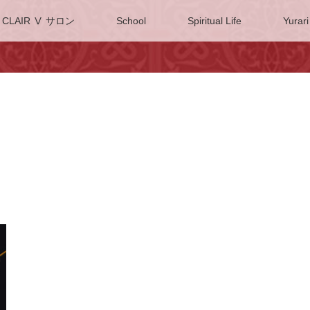
CLAIR Ⅴ サロン
School
Spiritual Life
Yurari