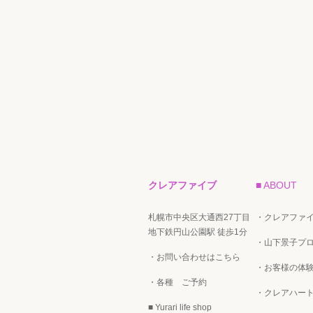
クレアファイブ
■ ABOUT
札幌市中央区大通西27丁目
・クレアファ
地下鉄円山公園駅 徒歩1分
・山下景子プ
・お問い合わせはこちら
・お客様の体験
・各種 ご予約
・クレアハー
■ Yurari life shop