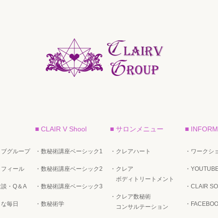
■ CLAIR V Shool
■ サロンメニュー
■ INFORM
イブグループ
・数秘術講座ベーシック1
・クレアハート
・ワークショ
ロフィール
・数秘術講座ベーシック2
・クレア
・YOUTUB
ボディトリートメント
談・Q＆A
・数秘術講座ベーシック3
・CLAIR SO
・クレア数秘術
トな毎日
・数秘術学
・FACEBO
コンサルテーション