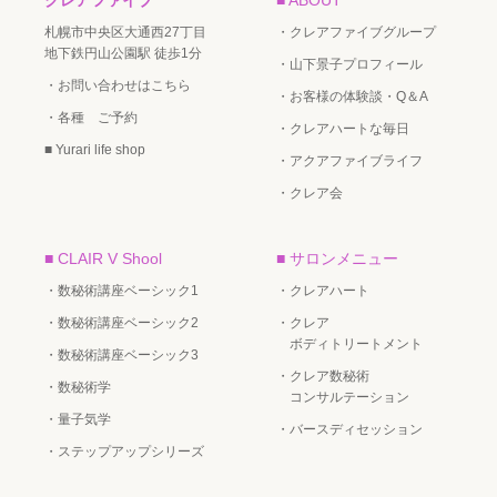
札幌市中央区大通西27丁目
・クレアファイブグループ
地下鉄円山公園駅 徒歩1分
・山下景子プロフィール
・お問い合わせはこちら
・お客様の体験談・Q＆A
・各種 ご予約
・クレアハートな毎日
■ Yurari life shop
・アクアファイブライフ
・クレア会
■ CLAIR V Shool
■ サロンメニュー
・数秘術講座ベーシック1
・クレアハート
・数秘術講座ベーシック2
・クレア
ボディトリートメント
・数秘術講座ベーシック3
・クレア数秘術
・数秘術学
コンサルテーション
・量子気学
・バースディセッション
・ステップアップシリーズ