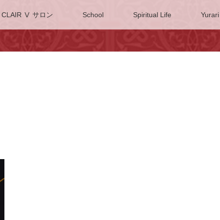
CLAIR Ⅴ サロン
School
Spiritual Life
Yurari