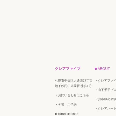
クレアファイブ
■ ABOUT
札幌市中央区大通西27丁目
・クレアファ
地下鉄円山公園駅 徒歩1分
・山下景子プ
・お問い合わせはこちら
・お客様の体験
・各種 ご予約
・クレアハー
■ Yurari life shop