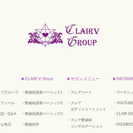
■ CLAIR V Shool
■ サロンメニュー
■ INFORM
イブグループ
・数秘術講座ベーシック1
・クレアハート
・ワークショ
ロフィール
・数秘術講座ベーシック2
・クレア
・YOUTUB
ボディトリートメント
談・Q＆A
・数秘術講座ベーシック3
・CLAIR SO
・クレア数秘術
トな毎日
・数秘術学
・FACEBO
コンサルテーション