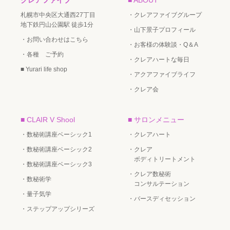
札幌市中央区大通西27丁目
・クレアファイブグループ
地下鉄円山公園駅 徒歩1分
・山下景子プロフィール
・お問い合わせはこちら
・お客様の体験談・Q＆A
・各種 ご予約
・クレアハートな毎日
■ Yurari life shop
・アクアファイブライフ
・クレア会
■ CLAIR V Shool
■ サロンメニュー
・数秘術講座ベーシック1
・クレアハート
・数秘術講座ベーシック2
・クレア
ボディトリートメント
・数秘術講座ベーシック3
・クレア数秘術
・数秘術学
コンサルテーション
・量子気学
・バースディセッション
・ステップアップシリーズ