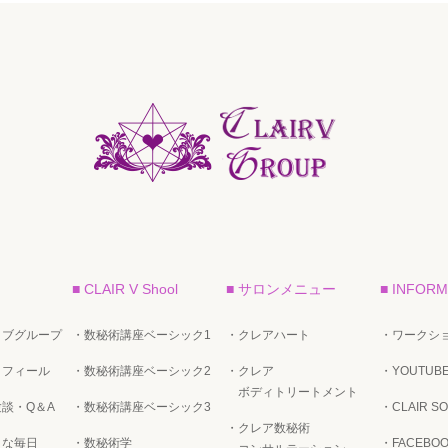
■ CLAIR V Shool
■ サロンメニュー
■ INFORM
イブグループ
・数秘術講座ベーシック1
・クレアハート
・ワークショ
ロフィール
・数秘術講座ベーシック2
・クレア
・YOUTUB
ボディトリートメント
談・Q＆A
・数秘術講座ベーシック3
・CLAIR SO
・クレア数秘術
トな毎日
・数秘術学
・FACEBO