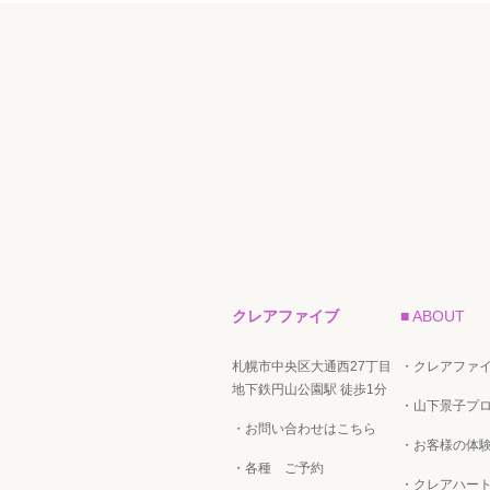
クレアファイブ
■ ABOUT
札幌市中央区大通西27丁目
・クレアファ
地下鉄円山公園駅 徒歩1分
・山下景子プ
・お問い合わせはこちら
・お客様の体験
・各種 ご予約
・クレアハー