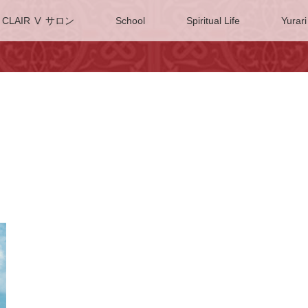
CLAIR Ⅴ サロン
School
Spiritual Life
Yurari