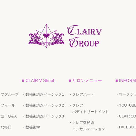
■ CLAIR V Shool
■ サロンメニュー
■ INFORM
イブグループ
・数秘術講座ベーシック1
・クレアハート
・ワークショ
ロフィール
・数秘術講座ベーシック2
・クレア
・YOUTUB
ボディトリートメント
談・Q＆A
・数秘術講座ベーシック3
・CLAIR SO
・クレア数秘術
トな毎日
・数秘術学
・FACEBO
コンサルテーション