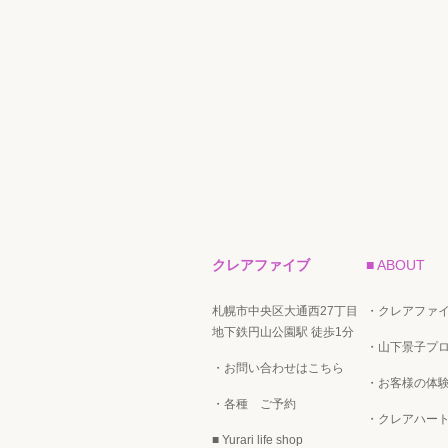
クレアファイブ
■ ABOUT
札幌市中央区大通西27丁目
・クレアファ
地下鉄円山公園駅 徒歩1分
・山下景子プ
・お問い合わせはこちら
・お客様の体験
・各種 ご予約
・クレアハー
■ Yurari life shop