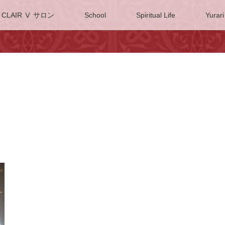
CLAIR Ⅴ サロン
School
Spiritual Life
Yurari