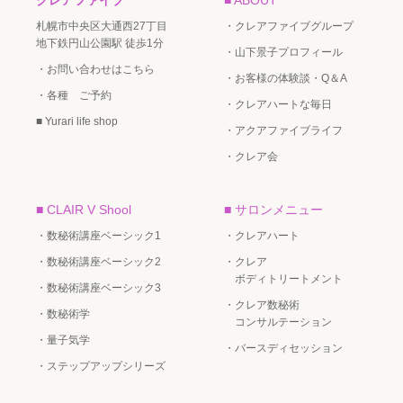
札幌市中央区大通西27丁目
・クレアファイブグループ
地下鉄円山公園駅 徒歩1分
・山下景子プロフィール
・お問い合わせはこちら
・お客様の体験談・Q＆A
・各種 ご予約
・クレアハートな毎日
■ Yurari life shop
・アクアファイブライフ
・クレア会
■ CLAIR V Shool
■ サロンメニュー
・数秘術講座ベーシック1
・クレアハート
・数秘術講座ベーシック2
・クレア
ボディトリートメント
・数秘術講座ベーシック3
・クレア数秘術
・数秘術学
コンサルテーション
・量子気学
・バースディセッション
・ステップアップシリーズ